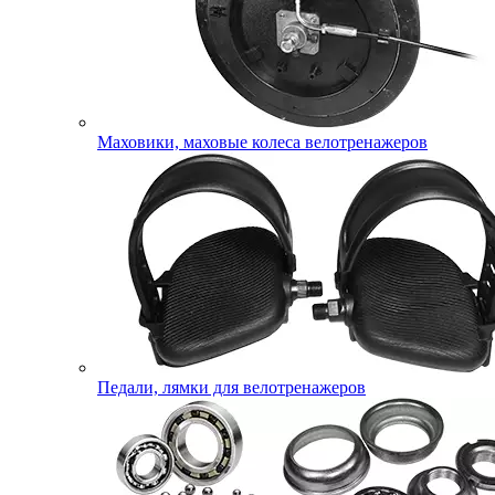
Маховики, маховые колеса велотренажеров
Педали, лямки для велотренажеров