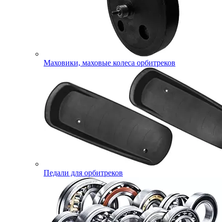
Маховики, маховые колеса орбитреков
Педали для орбитреков