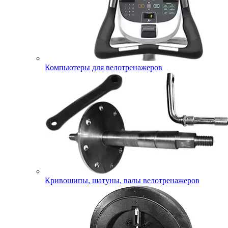
Компьютеры для велотренажеров
Кривошипы, шатуны, валы велотренажеров