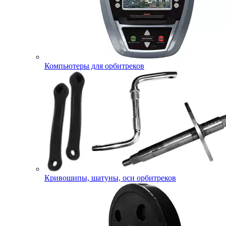
Компьютеры для орбитреков
Кривошипы, шатуны, оси орбитреков