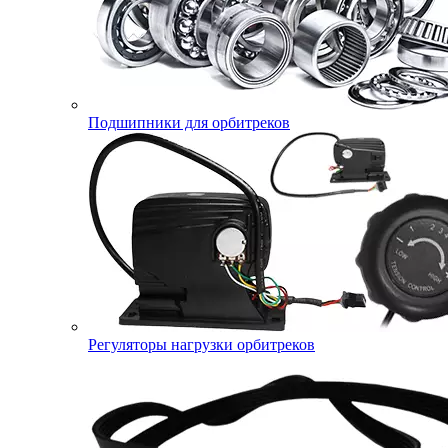
Подшипники для орбитреков
Регуляторы нагрузки орбитреков