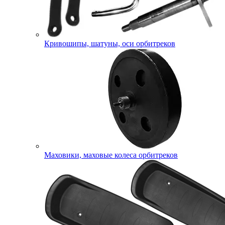
Кривошипы, шатуны, оси орбитреков
Маховики, маховые колеса орбитреков