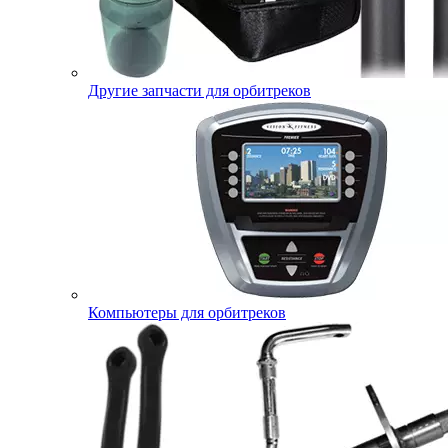
Другие запчасти для орбитреков
Компьютеры для орбитреков