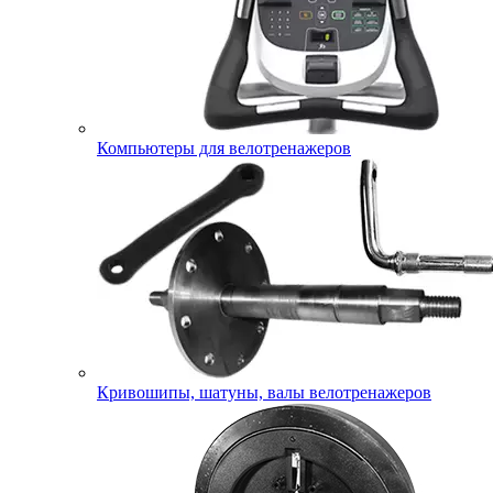
Компьютеры для велотренажеров
Кривошипы, шатуны, валы велотренажеров