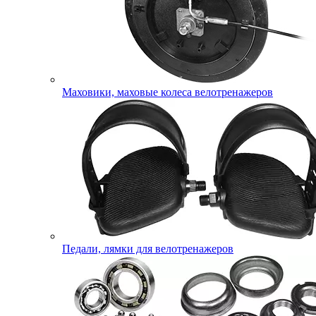
Маховики, маховые колеса велотренажеров
Педали, лямки для велотренажеров