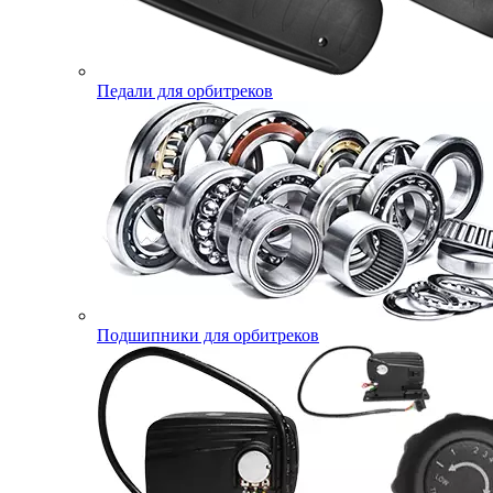
Педали для орбитреков
Подшипники для орбитреков