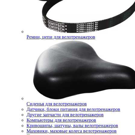
Ремни, цепи для велотренажеров
Сиденья для велотренажеров
Датчики, блоки питания для велотренажеров
Другие запчасти для велотренажеров
Компьютеры для велотренажеров
Кривошипы, шатуны, валы велотренажеров
Маховики, маховые колеса велотренажеров