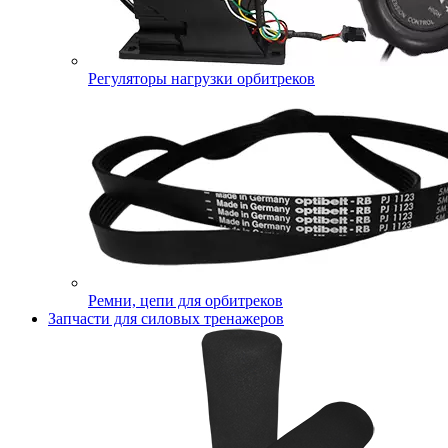
Регуляторы нагрузки орбитреков
Ремни, цепи для орбитреков
Запчасти для силовых тренажеров