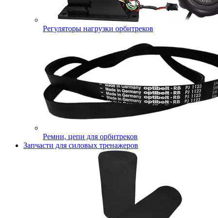
Регуляторы нагрузки орбитреков
Ремни, цепи для орбитреков
Запчасти для силовых тренажеров