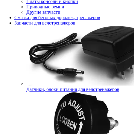
Платы консоли и кнопки
Приводные ремни
Другие запчасти
Смазка для беговых дорожек, тренажеров
Запчасти для велотренажеров
Датчики, блоки питания для велотренажеров