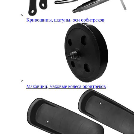
Кривошипы, шатуны, оси орбитреков
Маховики, маховые колеса орбитреков