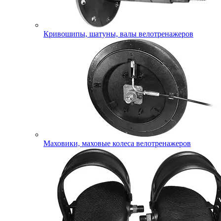
Кривошипы, шатуны, валы велотренажеров
Маховики, маховые колеса велотренажеров