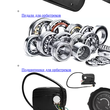
Педали для орбитреков
Подшипники для орбитреков