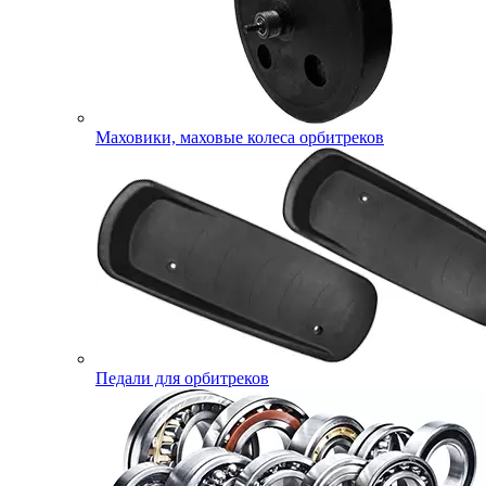
Маховики, маховые колеса орбитреков
Педали для орбитреков