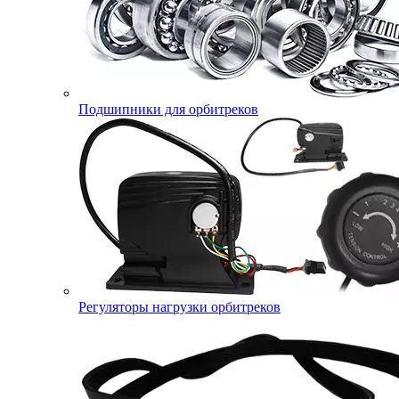
Подшипники для орбитреков
Регуляторы нагрузки орбитреков