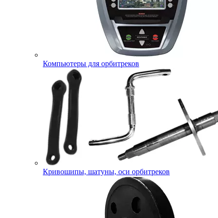
Компьютеры для орбитреков
Кривошипы, шатуны, оси орбитреков