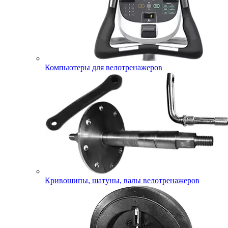
Компьютеры для велотренажеров
Кривошипы, шатуны, валы велотренажеров