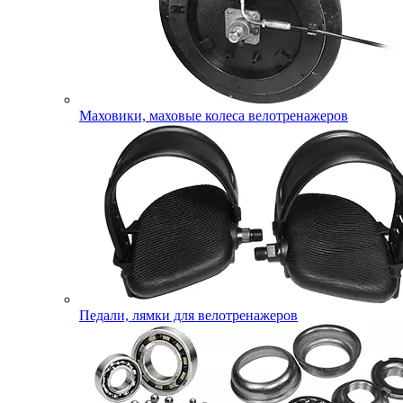
Маховики, маховые колеса велотренажеров
Педали, лямки для велотренажеров