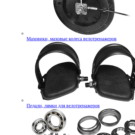
Маховики, маховые колеса велотренажеров
Педали, лямки для велотренажеров