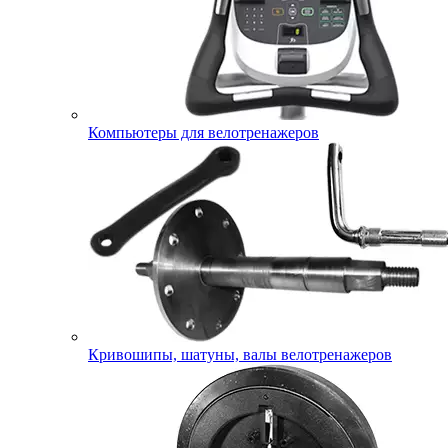
Компьютеры для велотренажеров
Кривошипы, шатуны, валы велотренажеров