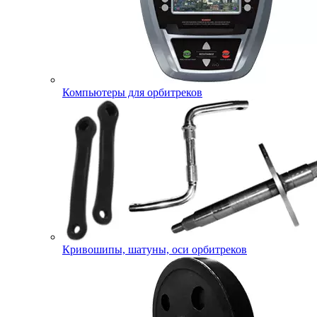
Компьютеры для орбитреков
Кривошипы, шатуны, оси орбитреков