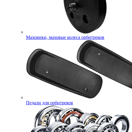
Маховики, маховые колеса орбитреков
Педали для орбитреков