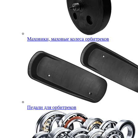
Маховики, маховые колеса орбитреков
Педали для орбитреков