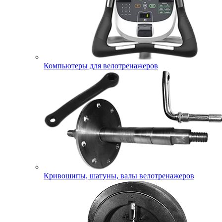
Компьютеры для велотренажеров
Кривошипы, шатуны, валы велотренажеров