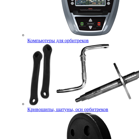
Компьютеры для орбитреков
Кривошипы, шатуны, оси орбитреков