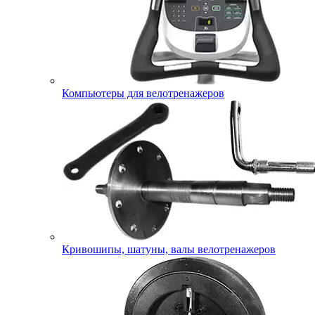
Компьютеры для велотренажеров
Кривошипы, шатуны, валы велотренажеров