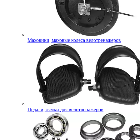
Маховики, маховые колеса велотренажеров
Педали, лямки для велотренажеров