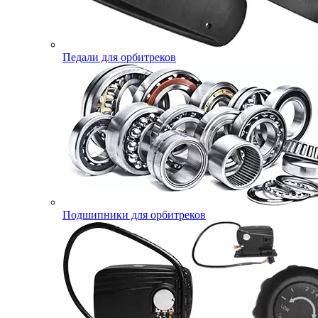
Педали для орбитреков
Подшипники для орбитреков