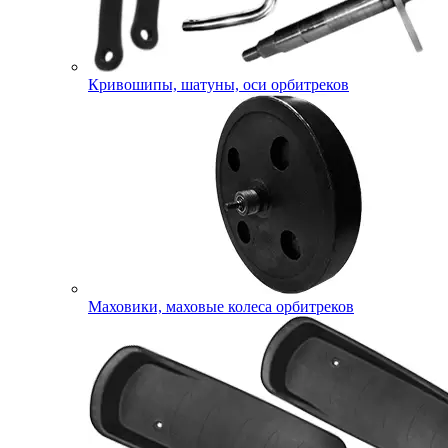
Кривошипы, шатуны, оси орбитреков
Маховики, маховые колеса орбитреков