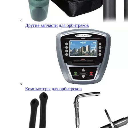
Другие запчасти для орбитреков
Компьютеры для орбитреков