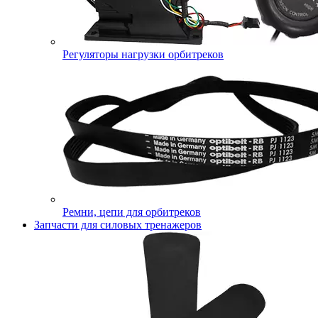
Регуляторы нагрузки орбитреков
Ремни, цепи для орбитреков
Запчасти для силовых тренажеров