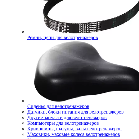
Ремни, цепи для велотренажеров
Сиденья для велотренажеров
Датчики, блоки питания для велотренажеров
Другие запчасти для велотренажеров
Компьютеры для велотренажеров
Кривошипы, шатуны, валы велотренажеров
Маховики, маховые колеса велотренажеров