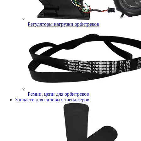
Регуляторы нагрузки орбитреков
Ремни, цепи для орбитреков
Запчасти для силовых тренажеров