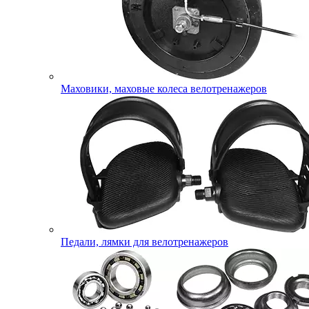
Маховики, маховые колеса велотренажеров
Педали, лямки для велотренажеров