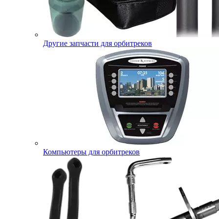
Другие запчасти для орбитреков
Компьютеры для орбитреков