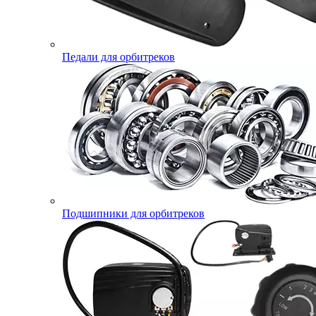
Педали для орбитреков
Подшипники для орбитреков