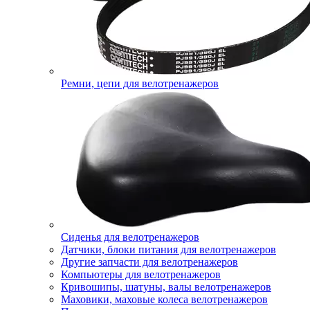
Ремни, цепи для велотренажеров
Сиденья для велотренажеров
Датчики, блоки питания для велотренажеров
Другие запчасти для велотренажеров
Компьютеры для велотренажеров
Кривошипы, шатуны, валы велотренажеров
Маховики, маховые колеса велотренажеров