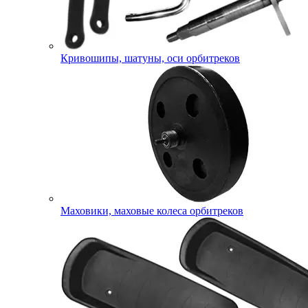
Кривошипы, шатуны, оси орбитреков
Маховики, маховые колеса орбитреков