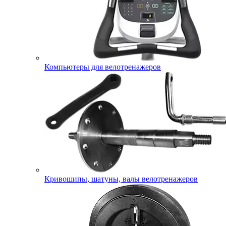
Компьютеры для велотренажеров
Кривошипы, шатуны, валы велотренажеров