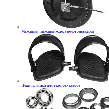
Маховики, маховые колеса велотренажеров
Педали, лямки для велотренажеров