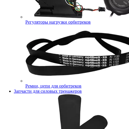
Регуляторы нагрузки орбитреков
Ремни, цепи для орбитреков
Запчасти для силовых тренажеров