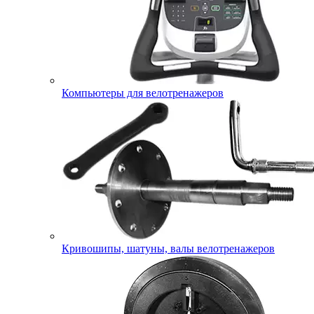
Компьютеры для велотренажеров
Кривошипы, шатуны, валы велотренажеров