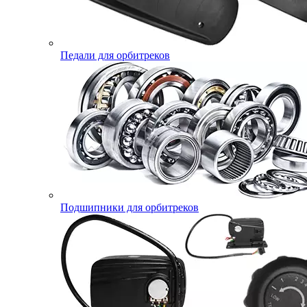
Педали для орбитреков
Подшипники для орбитреков