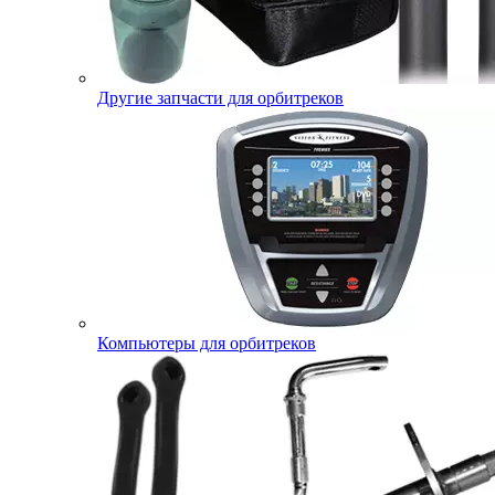
Другие запчасти для орбитреков
Компьютеры для орбитреков