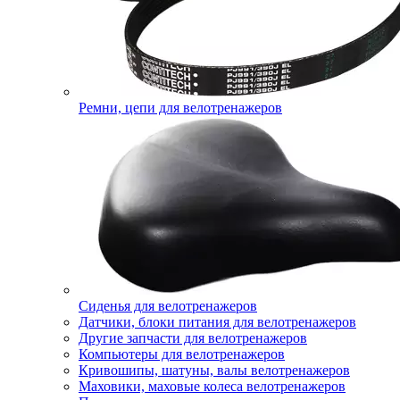
Ремни, цепи для велотренажеров
Сиденья для велотренажеров
Датчики, блоки питания для велотренажеров
Другие запчасти для велотренажеров
Компьютеры для велотренажеров
Кривошипы, шатуны, валы велотренажеров
Маховики, маховые колеса велотренажеров