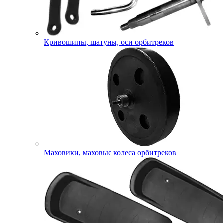
Кривошипы, шатуны, оси орбитреков
Маховики, маховые колеса орбитреков