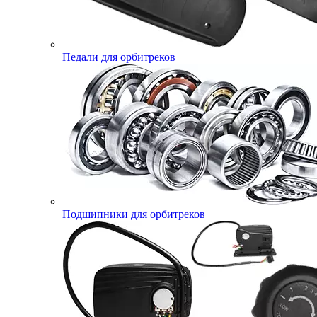
Педали для орбитреков
Подшипники для орбитреков