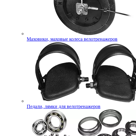
Маховики, маховые колеса велотренажеров
Педали, лямки для велотренажеров