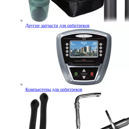
Другие запчасти для орбитреков
Компьютеры для орбитреков