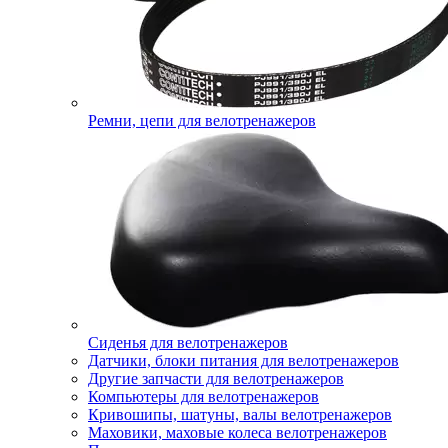
Ремни, цепи для велотренажеров
Сиденья для велотренажеров
Датчики, блоки питания для велотренажеров
Другие запчасти для велотренажеров
Компьютеры для велотренажеров
Кривошипы, шатуны, валы велотренажеров
Маховики, маховые колеса велотренажеров