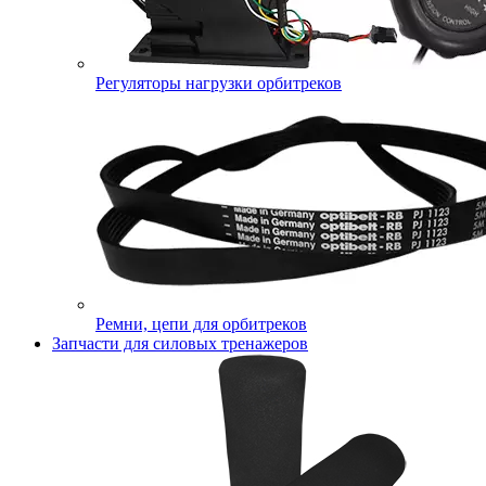
Регуляторы нагрузки орбитреков
Ремни, цепи для орбитреков
Запчасти для силовых тренажеров