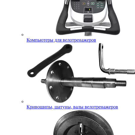
Компьютеры для велотренажеров
Кривошипы, шатуны, валы велотренажеров