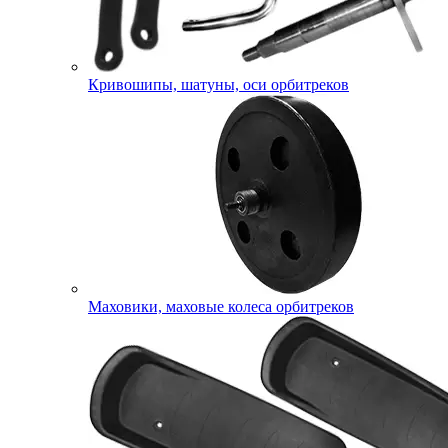
Кривошипы, шатуны, оси орбитреков
Маховики, маховые колеса орбитреков