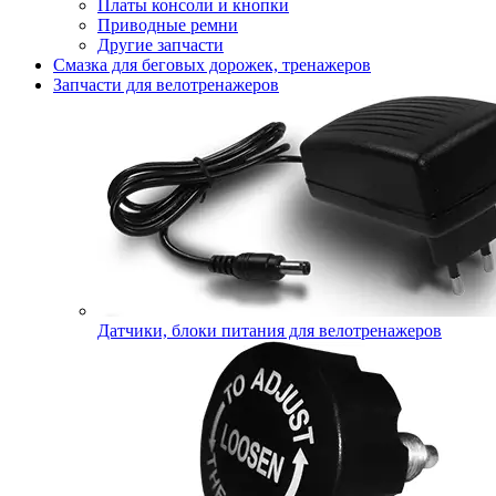
Платы консоли и кнопки
Приводные ремни
Другие запчасти
Смазка для беговых дорожек, тренажеров
Запчасти для велотренажеров
Датчики, блоки питания для велотренажеров