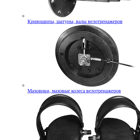
Кривошипы, шатуны, валы велотренажеров
Маховики, маховые колеса велотренажеров