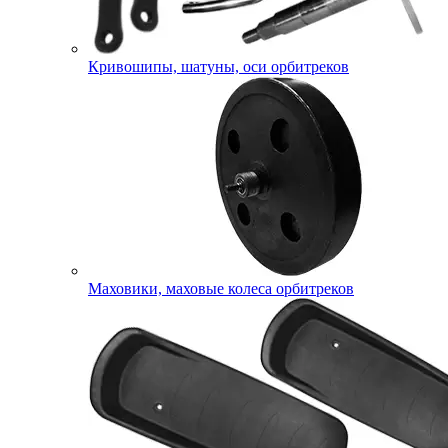
Кривошипы, шатуны, оси орбитреков
Маховики, маховые колеса орбитреков