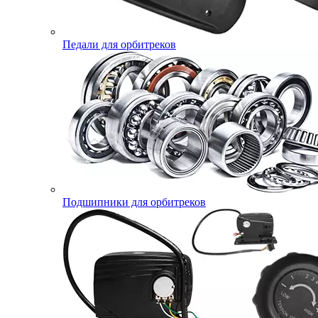
Педали для орбитреков
Подшипники для орбитреков