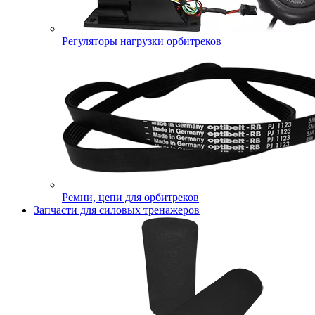
Регуляторы нагрузки орбитреков
Ремни, цепи для орбитреков
Запчасти для силовых тренажеров