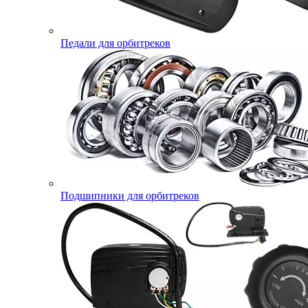
Педали для орбитреков
Подшипники для орбитреков