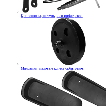
Кривошипы, шатуны, оси орбитреков
Маховики, маховые колеса орбитреков