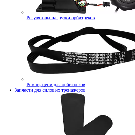
Регуляторы нагрузки орбитреков
Ремни, цепи для орбитреков
Запчасти для силовых тренажеров