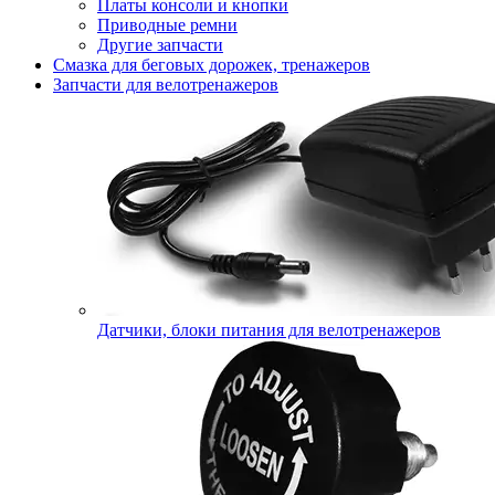
Платы консоли и кнопки
Приводные ремни
Другие запчасти
Смазка для беговых дорожек, тренажеров
Запчасти для велотренажеров
Датчики, блоки питания для велотренажеров