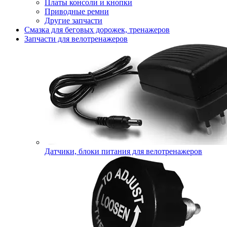
Платы консоли и кнопки
Приводные ремни
Другие запчасти
Смазка для беговых дорожек, тренажеров
Запчасти для велотренажеров
Датчики, блоки питания для велотренажеров