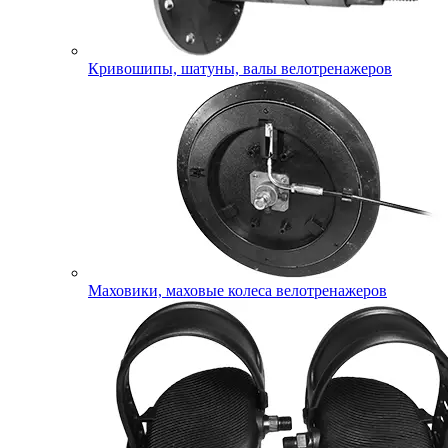
Кривошипы, шатуны, валы велотренажеров
Маховики, маховые колеса велотренажеров