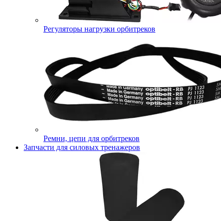
Регуляторы нагрузки орбитреков
Ремни, цепи для орбитреков
Запчасти для силовых тренажеров