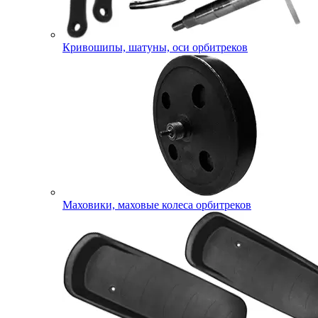
Кривошипы, шатуны, оси орбитреков
Маховики, маховые колеса орбитреков