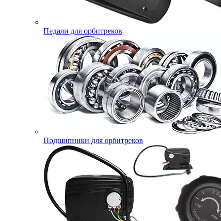
Педали для орбитреков
Подшипники для орбитреков