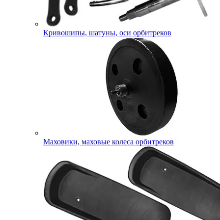
Кривошипы, шатуны, оси орбитреков
Маховики, маховые колеса орбитреков