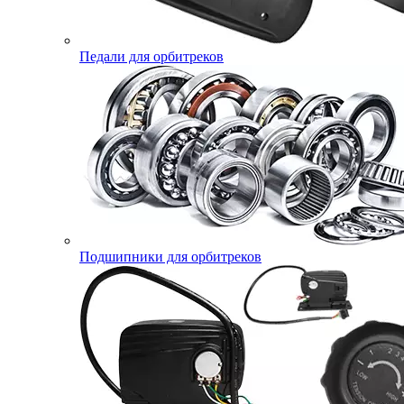
Педали для орбитреков
Подшипники для орбитреков