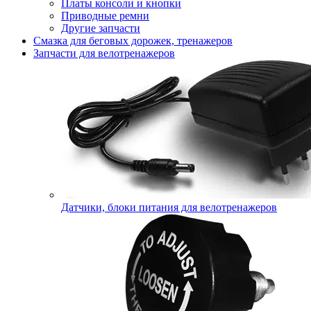
Платы консоли и кнопки
Приводные ремни
Другие запчасти
Смазка для беговых дорожек, тренажеров
Запчасти для велотренажеров
Датчики, блоки питания для велотренажеров