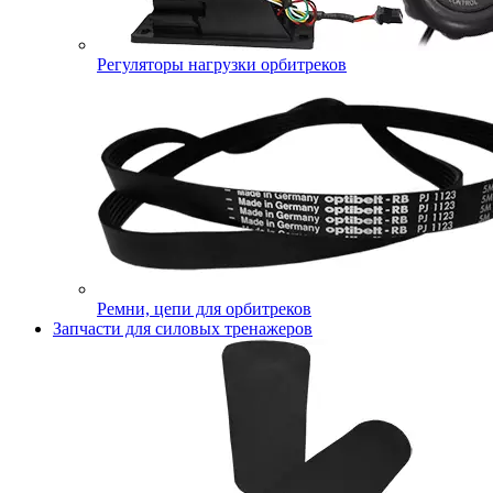
Регуляторы нагрузки орбитреков
Ремни, цепи для орбитреков
Запчасти для силовых тренажеров