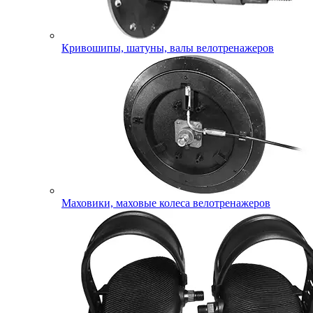
Кривошипы, шатуны, валы велотренажеров
Маховики, маховые колеса велотренажеров