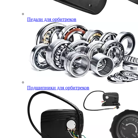
Педали для орбитреков
Подшипники для орбитреков