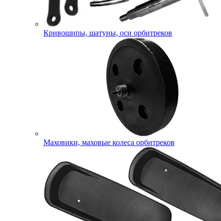
Кривошипы, шатуны, оси орбитреков
Маховики, маховые колеса орбитреков