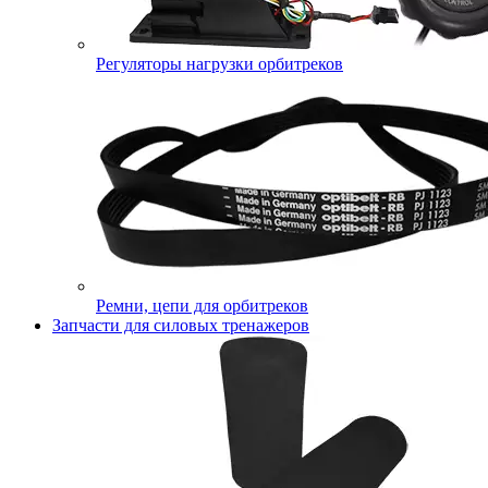
Регуляторы нагрузки орбитреков
Ремни, цепи для орбитреков
Запчасти для силовых тренажеров