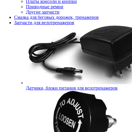
Платы консоли и кнопки
Приводные ремни
Другие запчасти
Смазка для беговых дорожек, тренажеров
Запчасти для велотренажеров
Датчики, блоки питания для велотренажеров