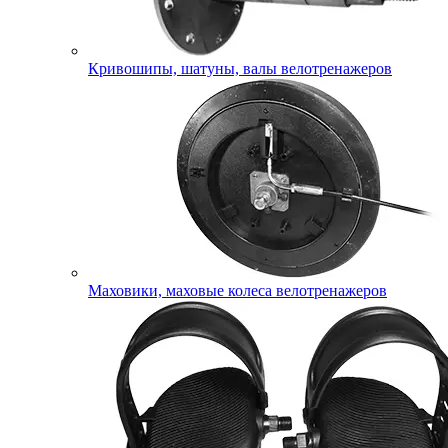
Кривошипы, шатуны, валы велотренажеров
Маховики, маховые колеса велотренажеров