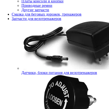
Платы консоли и кнопки
Приводные ремни
Другие запчасти
Смазка для беговых дорожек, тренажеров
Запчасти для велотренажеров
Датчики, блоки питания для велотренажеров