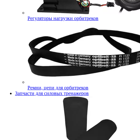
Регуляторы нагрузки орбитреков
Ремни, цепи для орбитреков
Запчасти для силовых тренажеров