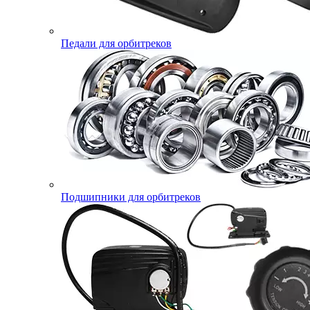
Педали для орбитреков
Подшипники для орбитреков