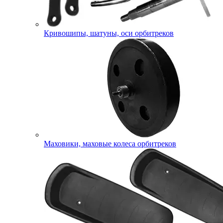
Кривошипы, шатуны, оси орбитреков
Маховики, маховые колеса орбитреков