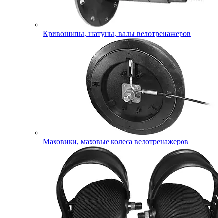
Кривошипы, шатуны, валы велотренажеров
Маховики, маховые колеса велотренажеров