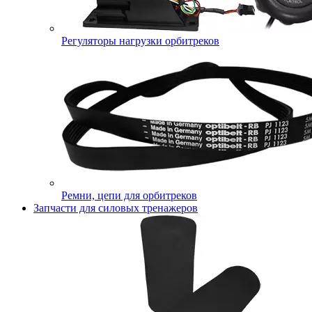
Регуляторы нагрузки орбитреков
Ремни, цепи для орбитреков
Запчасти для силовых тренажеров