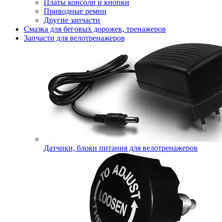
Платы консоли и кнопки
Приводные ремни
Другие запчасти
Смазка для беговых дорожек, тренажеров
Запчасти для велотренажеров
Датчики, блоки питания для велотренажеров