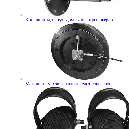
Кривошипы, шатуны, валы велотренажеров
Маховики, маховые колеса велотренажеров