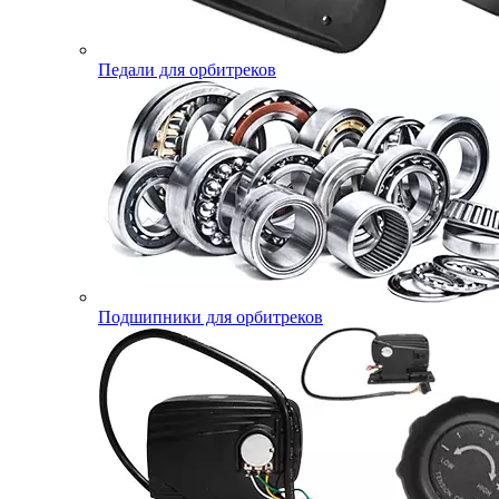
Педали для орбитреков
Подшипники для орбитреков