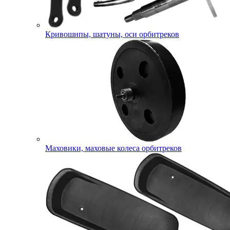
Кривошипы, шатуны, оси орбитреков
Маховики, маховые колеса орбитреков