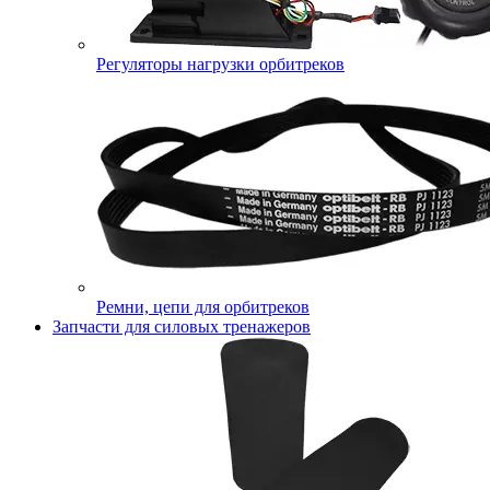
Регуляторы нагрузки орбитреков
Ремни, цепи для орбитреков
Запчасти для силовых тренажеров