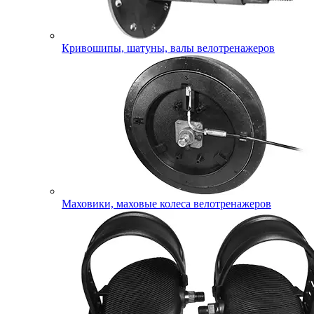
Кривошипы, шатуны, валы велотренажеров
Маховики, маховые колеса велотренажеров