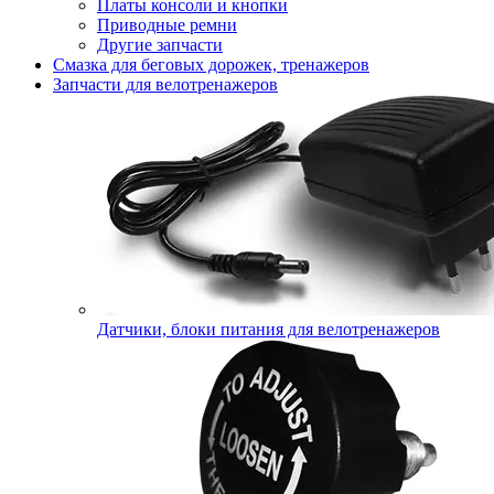
Платы консоли и кнопки
Приводные ремни
Другие запчасти
Смазка для беговых дорожек, тренажеров
Запчасти для велотренажеров
Датчики, блоки питания для велотренажеров