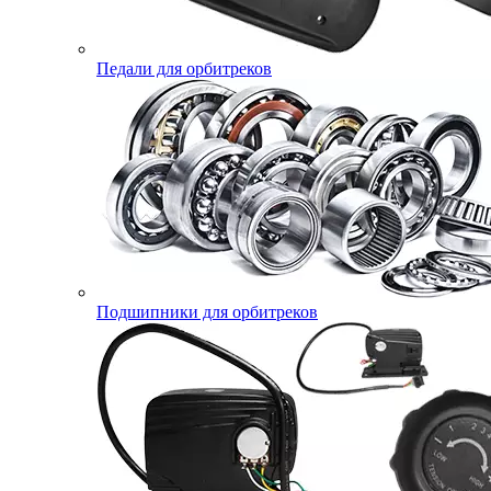
Педали для орбитреков
Подшипники для орбитреков