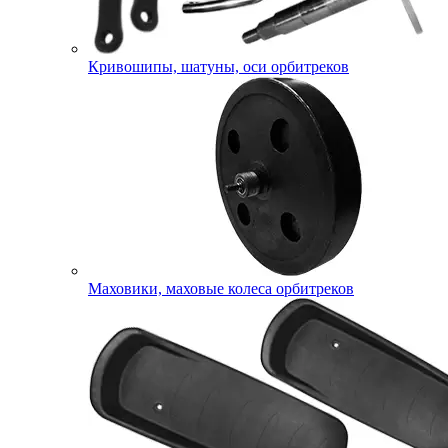
Кривошипы, шатуны, оси орбитреков
Маховики, маховые колеса орбитреков