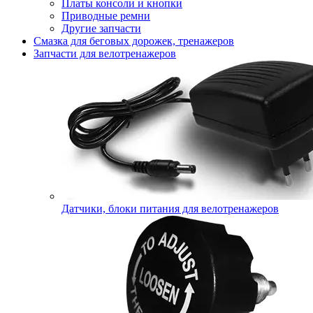
Платы консоли и кнопки
Приводные ремни
Другие запчасти
Смазка для беговых дорожек, тренажеров
Запчасти для велотренажеров
Датчики, блоки питания для велотренажеров