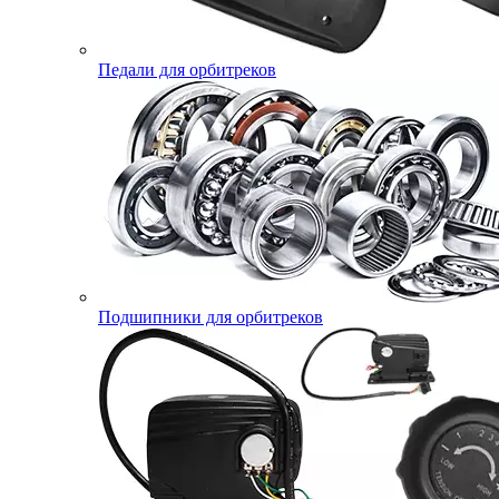
Педали для орбитреков
Подшипники для орбитреков