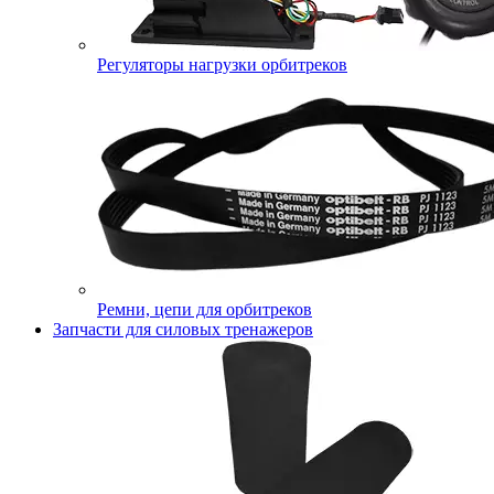
Регуляторы нагрузки орбитреков
Ремни, цепи для орбитреков
Запчасти для силовых тренажеров