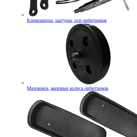
Кривошипы, шатуны, оси орбитреков
Маховики, маховые колеса орбитреков