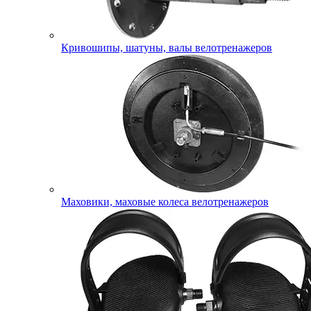
Кривошипы, шатуны, валы велотренажеров
Маховики, маховые колеса велотренажеров