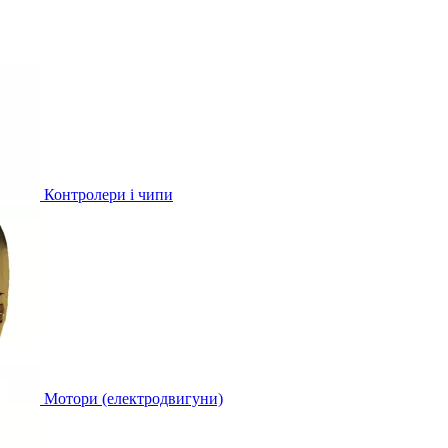
Контролери і чипи
Мотори (електродвигуни)