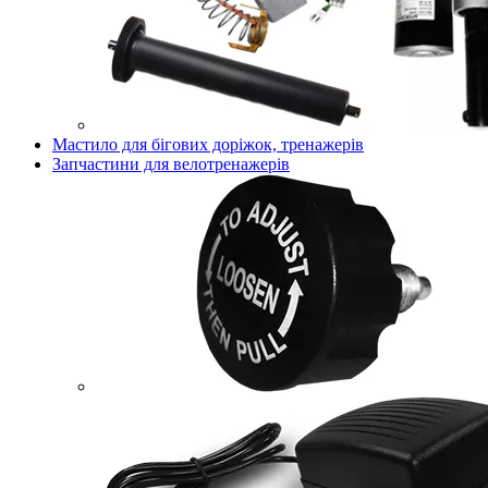
Мастило для бігових доріжок, тренажерів
Запчастини для велотренажерів