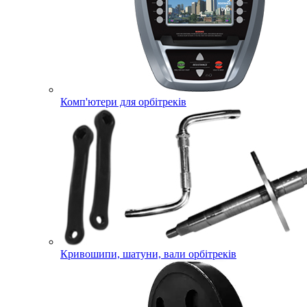
Комп'ютери для орбітреків
Кривошипи, шатуни, вали орбітреків