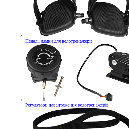
Педалі, лямки для велотренажерів
Регулятори навантаження велотренажерів