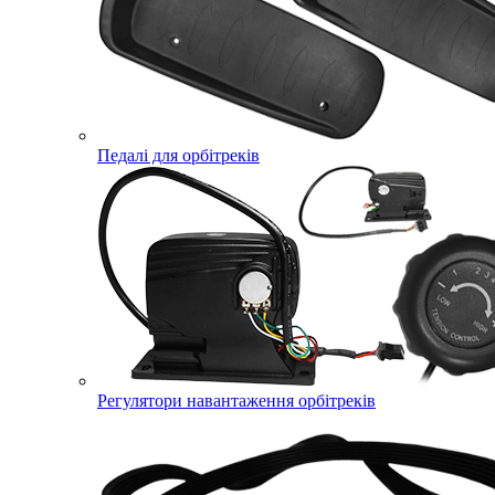
Педалі для орбітреків
Регулятори навантаження орбітреків