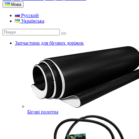
Мова
Русский
Українська
Запчастини для бігових доріжок
Бігові полотна