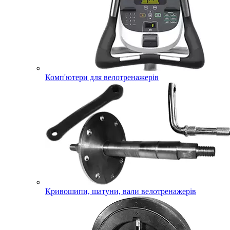
Комп'ютери для велотренажерів
Кривошипи, шатуни, вали велотренажерів