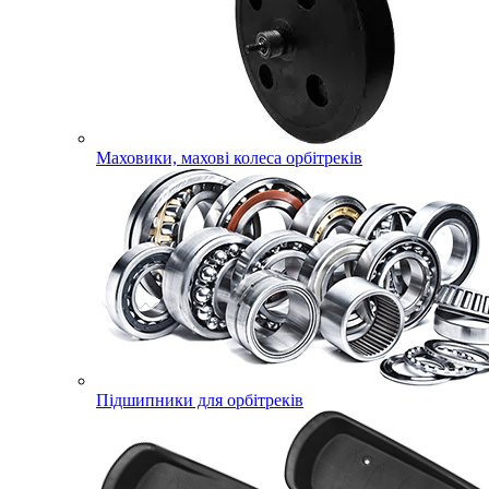
Маховики, махові колеса орбітреків
Підшипники для орбітреків