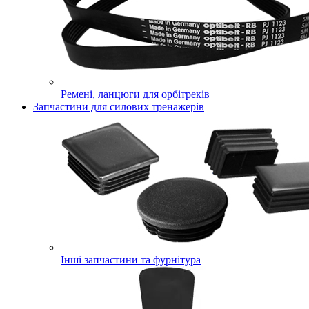
Ремені, ланцюги для орбітреків
Запчастини для силових тренажерів
Інші запчастини та фурнітура