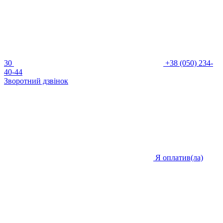
30
+38 (050) 234-
40-44
Зворотний дзвінок
Я оплатив(ла)