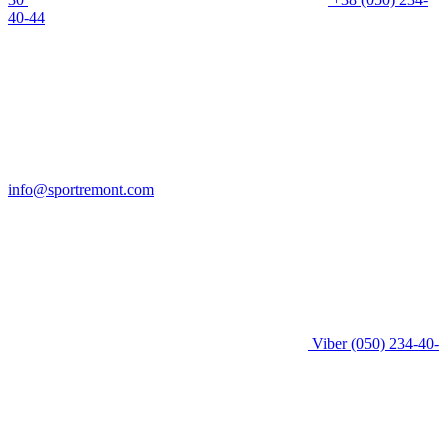
40-44
info@sportremont.com
Viber
(050) 234-40-