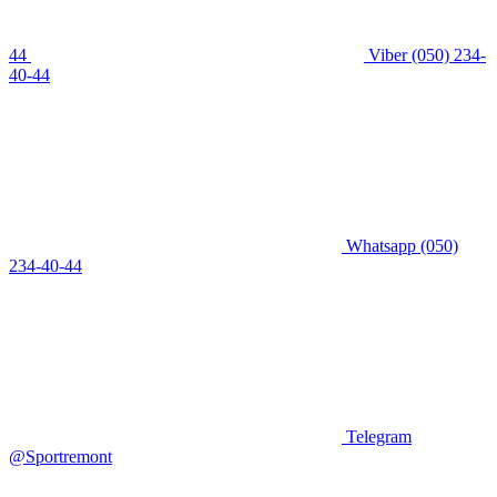
44
Viber
(050) 234-
40-44
Whatsapp
(050)
234-40-44
Telegram
@Sportremont