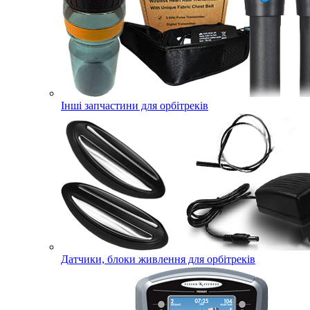
Інші запчастини для орбітреків
Датчики, блоки живлення для орбітреків