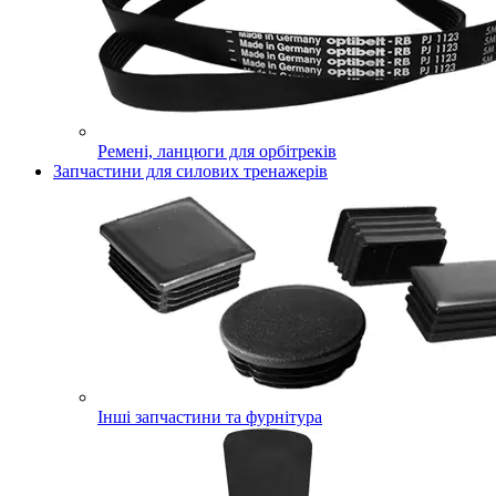
Ремені, ланцюги для орбітреків
Запчастини для силових тренажерів
Інші запчастини та фурнітура