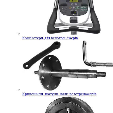
Комп'ютери для велотренажерів
Кривошипи, шатуни, вали велотренажерів