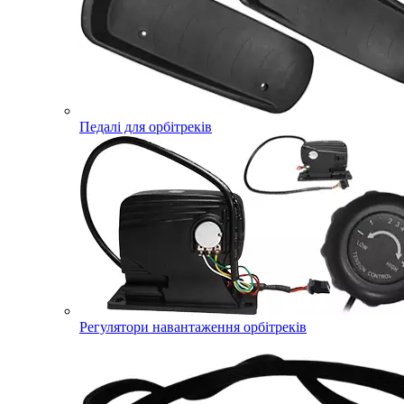
Педалі для орбітреків
Регулятори навантаження орбітреків