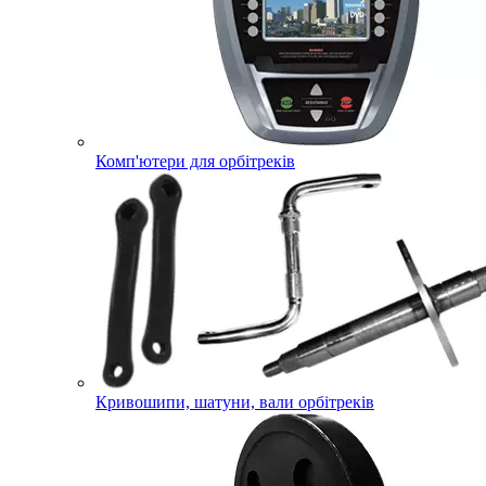
Комп'ютери для орбітреків
Кривошипи, шатуни, вали орбітреків