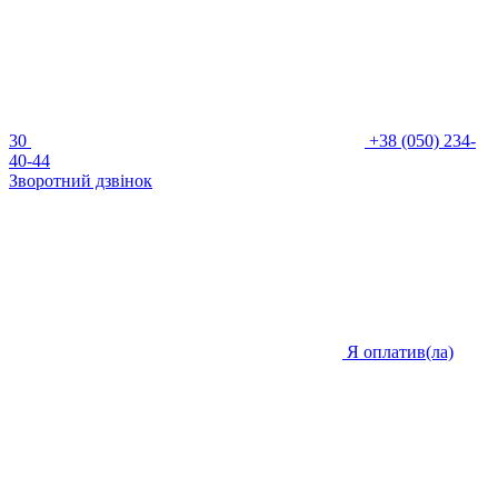
30
+38 (050) 234-
40-44
Зворотний дзвінок
Я оплатив(ла)