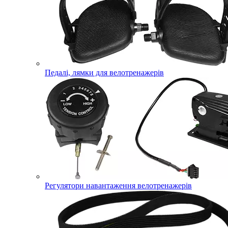
Педалі, лямки для велотренажерів
Регулятори навантаження велотренажерів