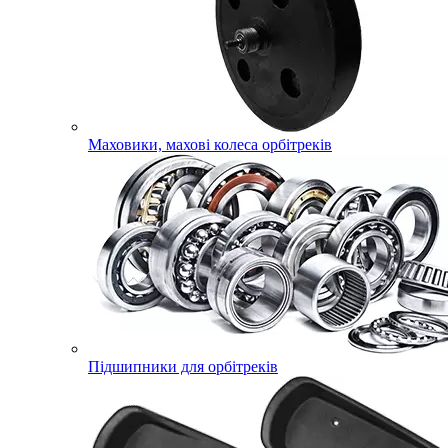
Маховики, махові колеса орбітреків
Підшипники для орбітреків