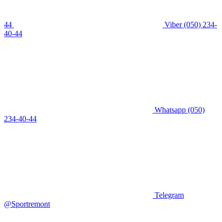
44
Viber
(050) 234-
40-44
Whatsapp
(050)
234-40-44
Telegram
@Sportremont