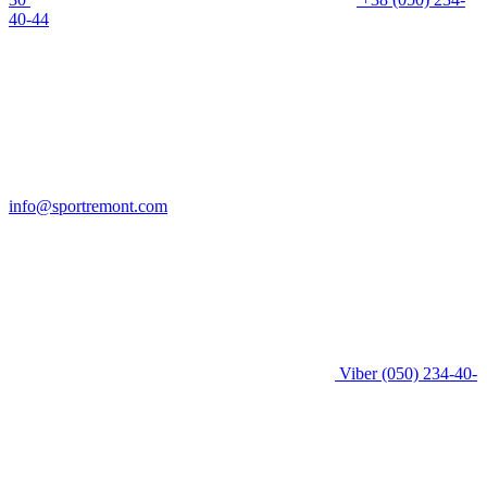
40-44
info@sportremont.com
Viber
(050) 234-40-