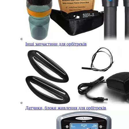
Інші запчастини для орбітреків
Датчики, блоки живлення для орбітреків