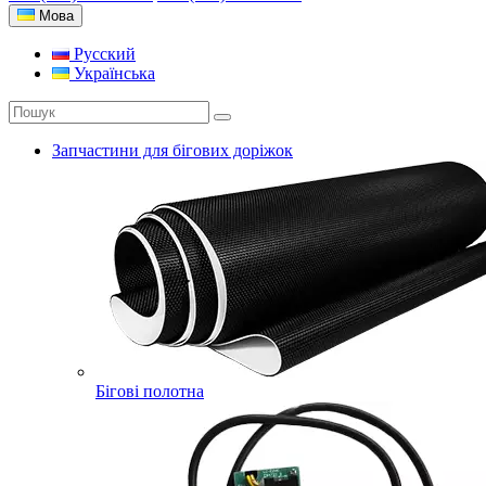
Мова
Русский
Українська
Запчастини для бігових доріжок
Бігові полотна