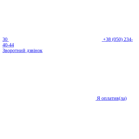
30
+38 (050) 234-
40-44
Зворотний дзвінок
Я оплатив(ла)