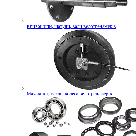
Кривошипи, шатуни, вали велотренажерів
Маховики, махові колеса велотренажерів