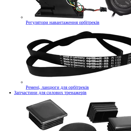
Регулятори навантаження орбітреків
Ремені, ланцюги для орбітреків
Запчастини для силових тренажерів