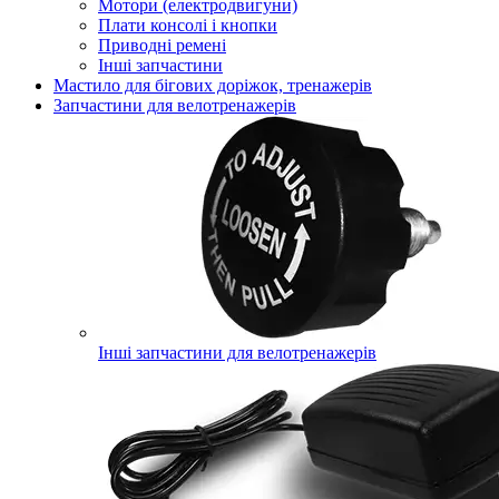
Мотори (електродвигуни)
Плати консолі і кнопки
Приводні ремені
Інші запчастини
Мастило для бігових доріжок, тренажерів
Запчастини для велотренажерів
Інші запчастини для велотренажерів