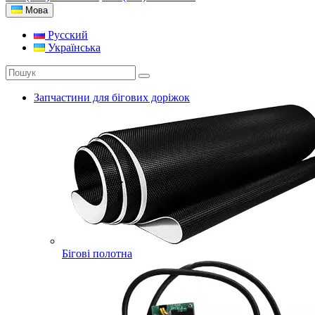
Мова
Русский
Українська
Запчастини для бігових доріжок
Бігові полотна