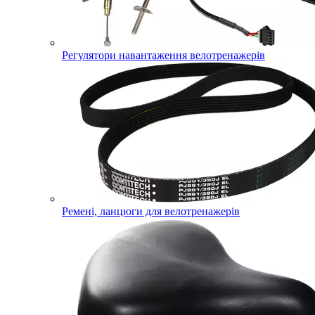
Регулятори навантаження велотренажерів
Ремені, ланцюги для велотренажерів