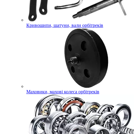
Кривошипи, шатуни, вали орбітреків
Маховики, махові колеса орбітреків