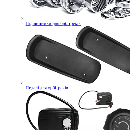
Підшипники для орбітреків
Педалі для орбітреків