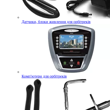
Датчики, блоки живлення для орбітреків
Комп'ютери для орбітреків