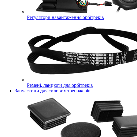
Регулятори навантаження орбітреків
Ремені, ланцюги для орбітреків
Запчастини для силових тренажерів