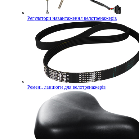
Регулятори навантаження велотренажерів
Ремені, ланцюги для велотренажерів