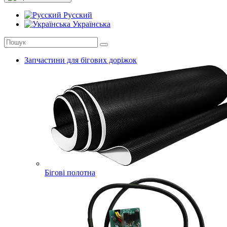
Русский
Українська
Запчастини для бігових доріжок
Бігові полотна