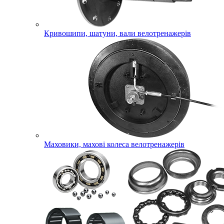
Кривошипи, шатуни, вали велотренажерів
Маховики, махові колеса велотренажерів