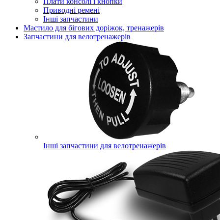
Плати консолі і кнопки
Приводні ремені
Інші запчастини
Мастило для бігових доріжок, тренажерів
Запчастини для велотренажерів
Інші запчастини для велотренажерів