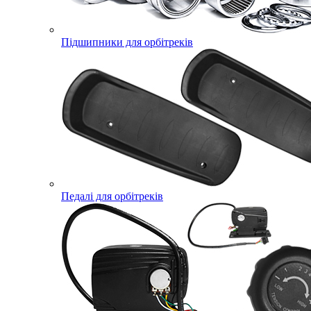
Підшипники для орбітреків
Педалі для орбітреків