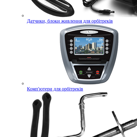
Датчики, блоки живлення для орбітреків
Комп'ютери для орбітреків