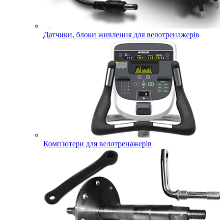
Датчики, блоки живлення для велотренажерів
Комп'ютери для велотренажерів