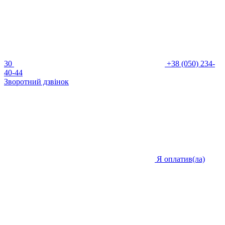
30
+38 (050) 234-
40-44
Зворотний дзвінок
Я оплатив(ла)