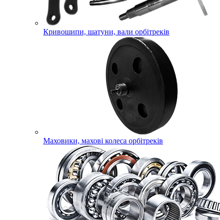
Кривошипи, шатуни, вали орбітреків
Маховики, махові колеса орбітреків