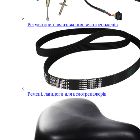
Регулятори навантаження велотренажерів
Ремені, ланцюги для велотренажерів