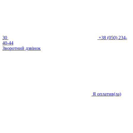
30
+38 (050) 234-
40-44
Зворотний дзвінок
Я оплатив(ла)