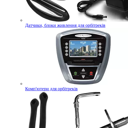
Датчики, блоки живлення для орбітреків
Комп'ютери для орбітреків