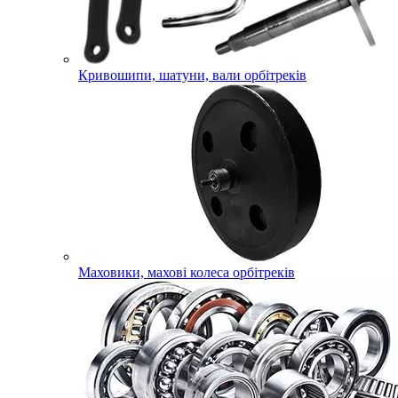
Кривошипи, шатуни, вали орбітреків
Маховики, махові колеса орбітреків