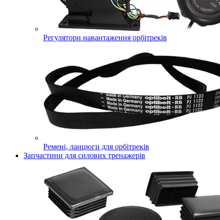
Регулятори навантаження орбітреків
Ремені, ланцюги для орбітреків
Запчастини для силових тренажерів