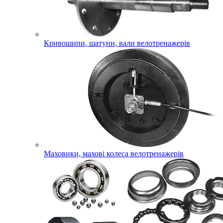
Кривошипи, шатуни, вали велотренажерів
Маховики, махові колеса велотренажерів