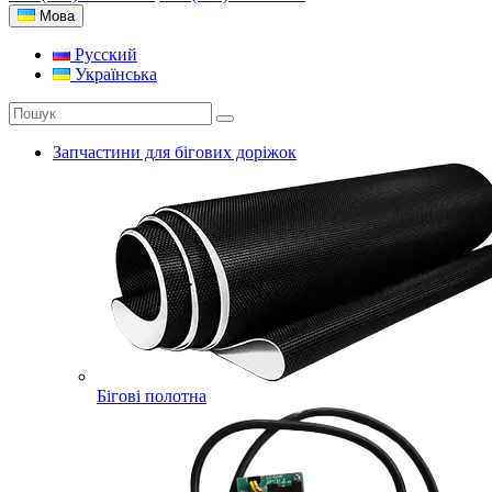
Мова
Русский
Українська
Запчастини для бігових доріжок
Бігові полотна