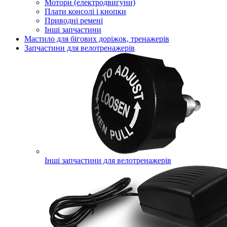
Мотори (електродвигуни)
Плати консолі і кнопки
Приводні ремені
Інші запчастини
Мастило для бігових доріжок, тренажерів
Запчастини для велотренажерів
Інші запчастини для велотренажерів