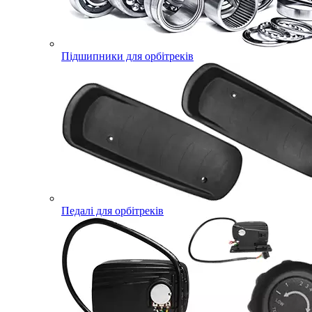
Підшипники для орбітреків
Педалі для орбітреків