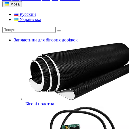
Мова
Русский
Українська
Запчастини для бігових доріжок
Бігові полотна