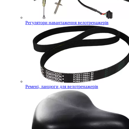
Регулятори навантаження велотренажерів
Ремені, ланцюги для велотренажерів