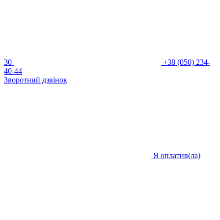
30
+38 (050) 234-
40-44
Зворотний дзвінок
Я оплатив(ла)