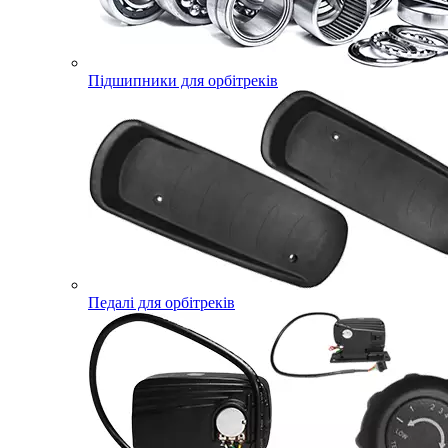
Підшипники для орбітреків
Педалі для орбітреків