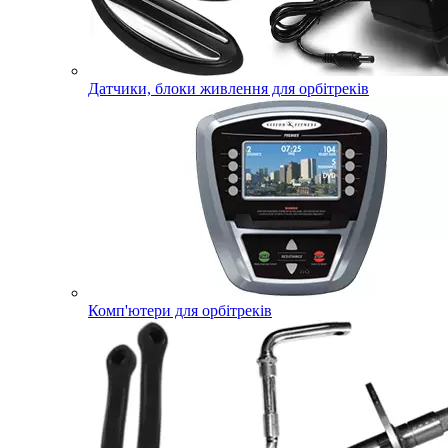
Датчики, блоки живлення для орбітреків
Комп'ютери для орбітреків