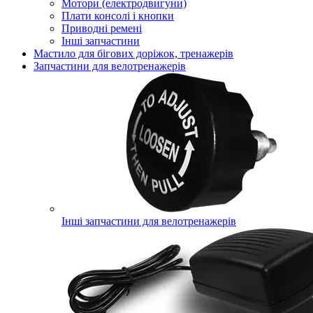
Мотори (електродвигуни)
Плати консолі і кнопки
Приводні ремені
Інші запчастини
Мастило для бігових доріжок, тренажерів
Запчастини для велотренажерів
Інші запчастини для велотренажерів