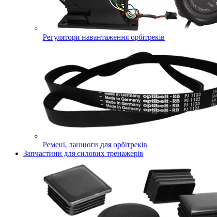
Регулятори навантаження орбітреків
Ремені, ланцюги для орбітреків
Запчастини для силових тренажерів