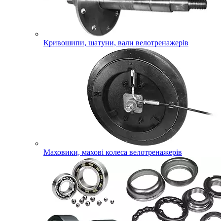
Кривошипи, шатуни, вали велотренажерів
Маховики, махові колеса велотренажерів