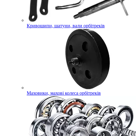
Кривошипи, шатуни, вали орбітреків
Маховики, махові колеса орбітреків