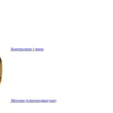
Контролери і чипи
Мотори (електродвигуни)