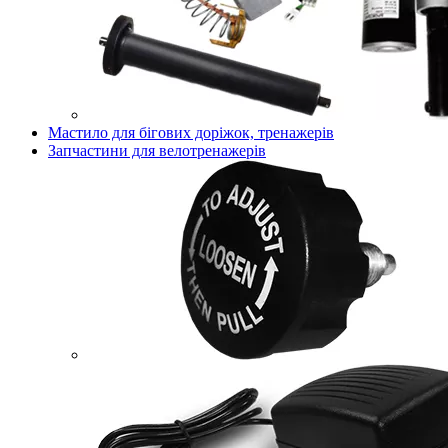
Мастило для бігових доріжок, тренажерів
Запчастини для велотренажерів