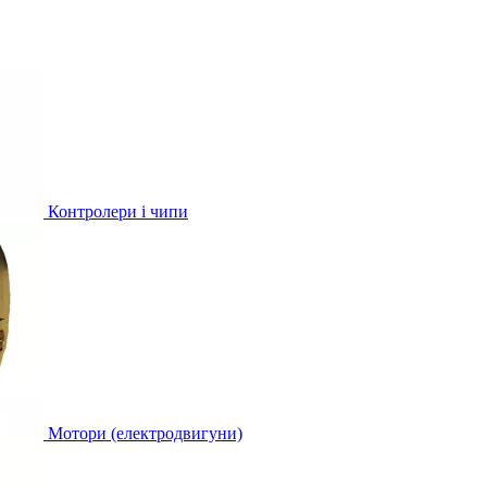
Контролери і чипи
Мотори (електродвигуни)