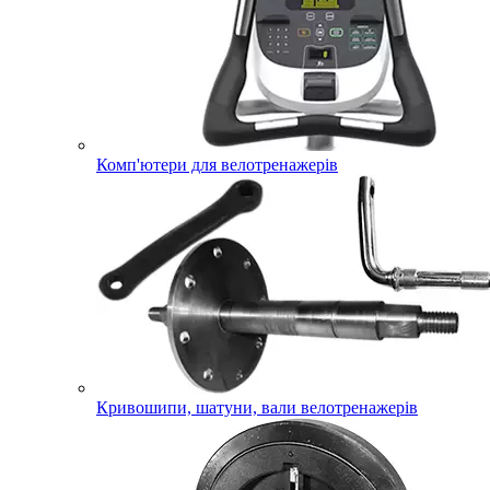
Комп'ютери для велотренажерів
Кривошипи, шатуни, вали велотренажерів