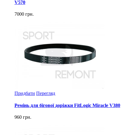
V570
7000 грн.
Придбати
Перегляд
Ремінь для бігової доріжки FitLogic Miracle V380
960 грн.