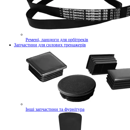
Ремені, ланцюги для орбітреків
Запчастини для силових тренажерів
Інші запчастини та фурнітура