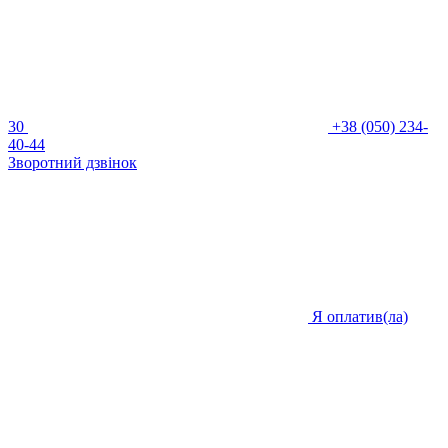
30
+38 (050) 234-
40-44
Зворотний дзвінок
Я оплатив(ла)