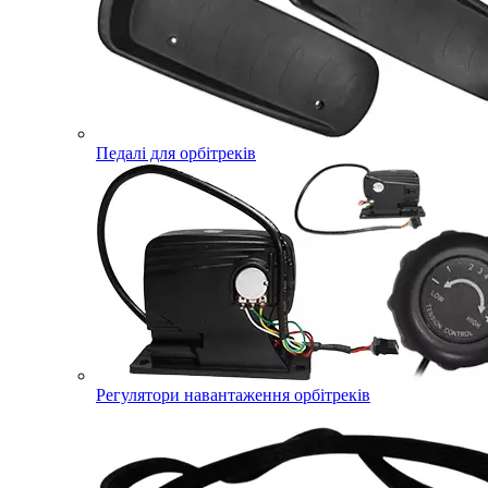
Педалі для орбітреків
Регулятори навантаження орбітреків