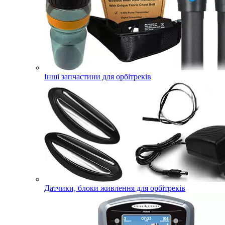
Інші запчастини для орбітреків
Датчики, блоки живлення для орбітреків