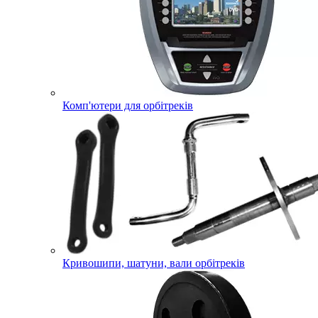
Комп'ютери для орбітреків
Кривошипи, шатуни, вали орбітреків