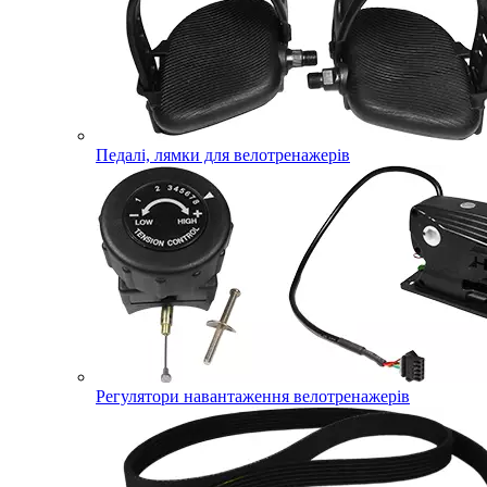
Педалі, лямки для велотренажерів
Регулятори навантаження велотренажерів