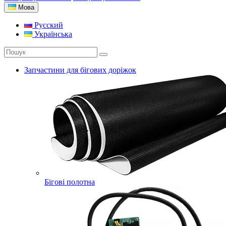
Мова
Русский
Українська
Запчастини для бігових доріжок
Бігові полотна