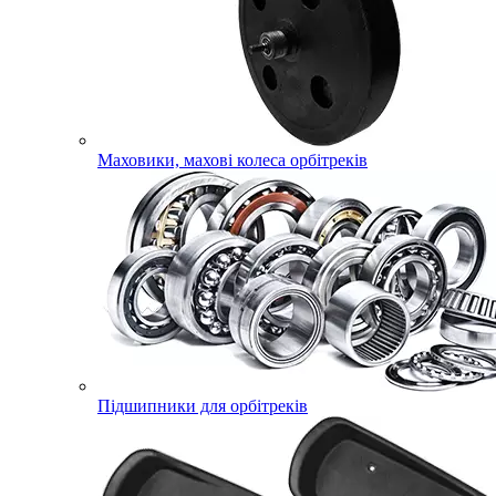
Маховики, махові колеса орбітреків
Підшипники для орбітреків