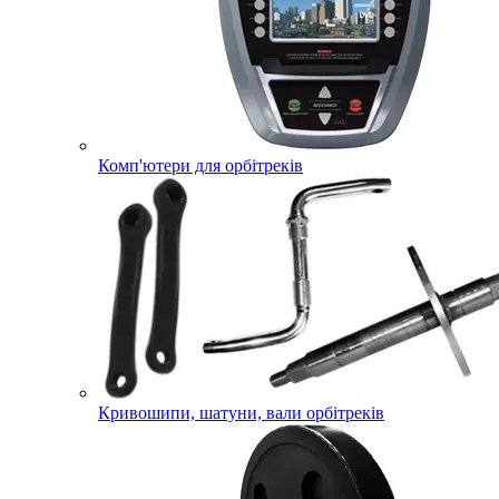
Комп'ютери для орбітреків
Кривошипи, шатуни, вали орбітреків