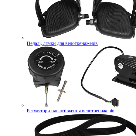
Педалі, лямки для велотренажерів
Регулятори навантаження велотренажерів