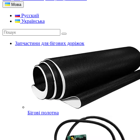
Мова
Русский
Українська
Запчастини для бігових доріжок
Бігові полотна