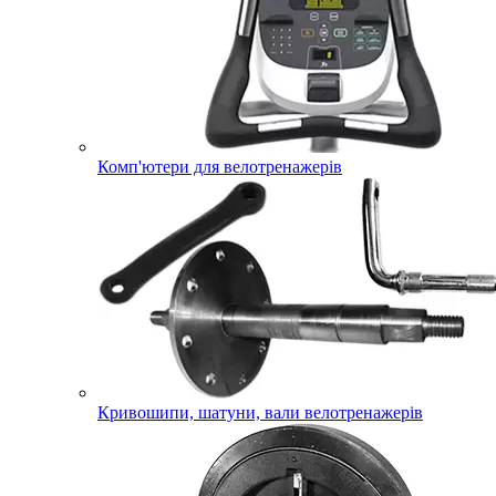
Комп'ютери для велотренажерів
Кривошипи, шатуни, вали велотренажерів