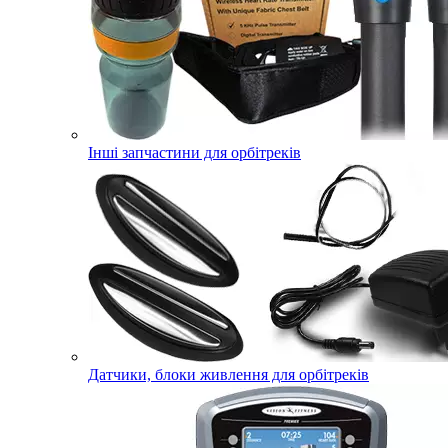
Інші запчастини для орбітреків
Датчики, блоки живлення для орбітреків