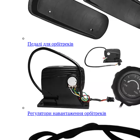
Педалі для орбітреків
Регулятори навантаження орбітреків