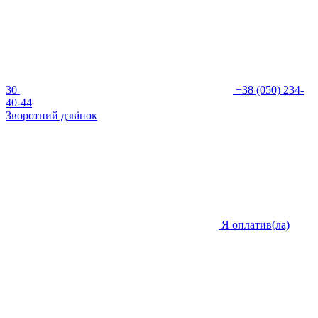
30
+38 (050) 234-
40-44
Зворотний дзвінок
Я оплатив(ла)