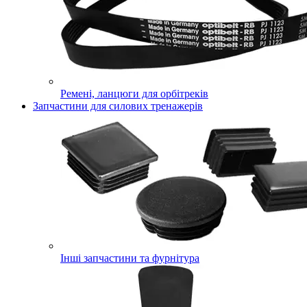
Ремені, ланцюги для орбітреків
Запчастини для силових тренажерів
Інші запчастини та фурнітура