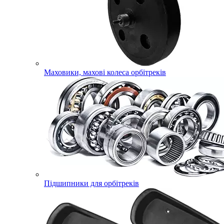
Маховики, махові колеса орбітреків
Підшипники для орбітреків