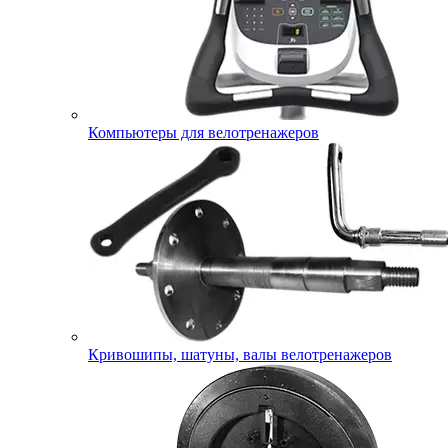
Компьютеры для велотренажеров
Кривошипы, шатуны, валы велотренажеров