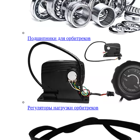
Подшипники для орбитреков
Регуляторы нагрузки орбитреков