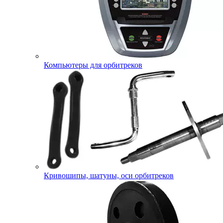
Компьютеры для орбитреков
Кривошипы, шатуны, оси орбитреков