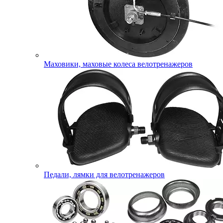
Маховики, маховые колеса велотренажеров
Педали, лямки для велотренажеров