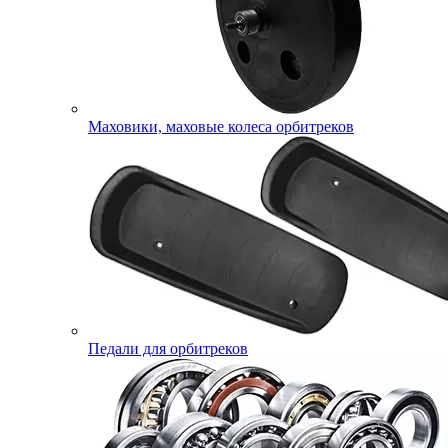
Маховики, маховые колеса орбитреков
Педали для орбитреков